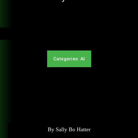
Schulungen
Karriere
Kontakt
Categories:
AI
By Sally Bo Hatter
Share
By Sally Bo Hatter