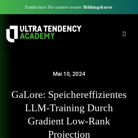
Zum
Entdecken Sie unsere neuen
Bildungskurse
Inhalt
springen
Toggle
Naviga
Start
Mai 10, 2024
Partner
GaLore: Speichereffizientes
Blog
LLM-Training Durch
Gradient Low-Rank
UTA Experience Programs
Projection