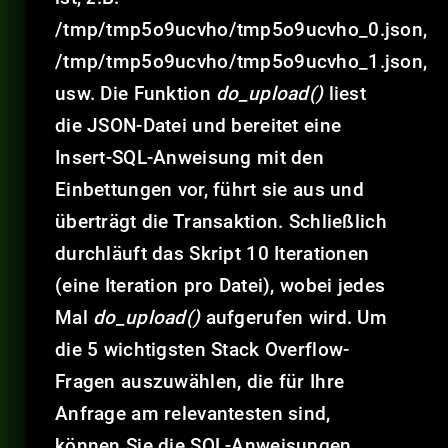
/tmp/tmp5o9ucvho/tmp5o9ucvho_0.json,
/tmp/tmp5o9ucvho/tmp5o9ucvho_1.json,
usw. Die Funktion
do_upload()
liest
die JSON-Datei und bereitet eine
Insert-SQL-Anweisung mit den
Einbettungen vor, führt sie aus und
überträgt die Transaktion. Schließlich
durchläuft das Skript 10 Iterationen
(eine Iteration pro Datei), wobei jedes
Mal
do_upload()
aufgerufen wird. Um
die 5 wichtigsten Stack Overflow-
Fragen auszuwählen, die für Ihre
Anfrage am relevantesten sind,
können Sie die SQL-Anweisungen