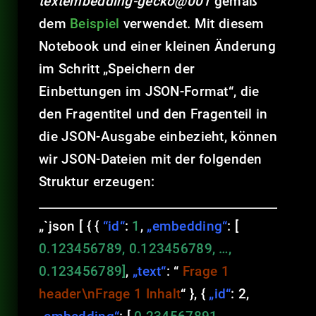
textembedding-gecko@001
gemäß
dem
Beispiel
verwendet. Mit diesem
Notebook und einer kleinen Änderung
im Schritt „Speichern der
Einbettungen im JSON-Format“, die
den Fragentitel und den Fragenteil in
die JSON-Ausgabe einbezieht, können
wir JSON-Dateien mit der folgenden
Struktur erzeugen:
„`json [ { {
“id“
:
1
,
„embedding“
: [
0.123456789, 0.123456789, …,
0.123456789]
,
„text“
: “
Frage 1
header\nFrage 1 Inhalt
“ }, {
„id“
: 2,