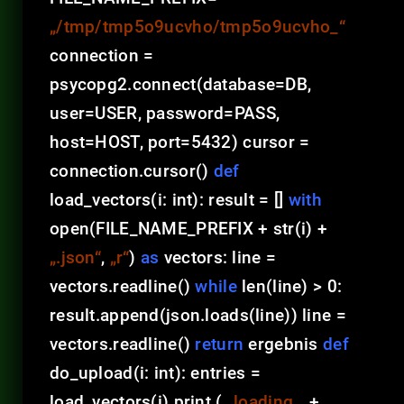
„/tmp/tmp5o9ucvho/tmp5o9ucvho_“
connection =
psycopg2.connect(database=DB,
user=USER, password=PASS,
host=HOST, port=5432) cursor =
connection.cursor()
def
load_vectors(i: int): result = []
with
open(FILE_NAME_PREFIX + str(i) +
„.json“
,
„r“
)
as
vectors: line =
vectors.readline()
while
len(line) > 0:
result.append(json.loads(line)) line =
vectors.readline()
return
ergebnis
def
do_upload(i: int): entries =
load_vectors(i) print (
„loading „
+