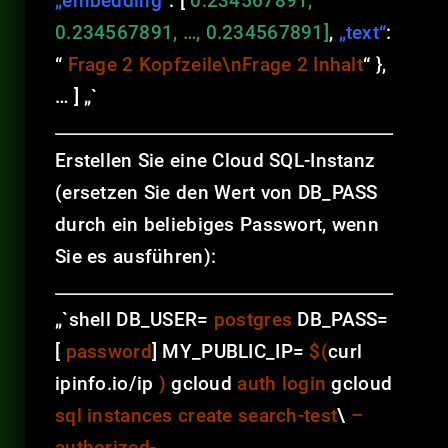
„embedding“
: [
0.234567891,
0.234567891, …, 0.234567891]
,
„text“
:
“
Frage 2 Kopfzeile\nFrage 2 Inhalt
“ },
… ] „`
Erstellen Sie eine Cloud SQL-Instanz
(ersetzen Sie den Wert von DB_PASS
durch ein beliebiges Passwort, wenn
Sie es ausführen):
„`shell DB_USER=
postgres
DB_PASS=
[
password
] MY_PUBLIC_IP=
$(
curl
ipinfo.io/ip
)
gcloud
auth login
gcloud
sql instances create search-test
\
–
authorized-