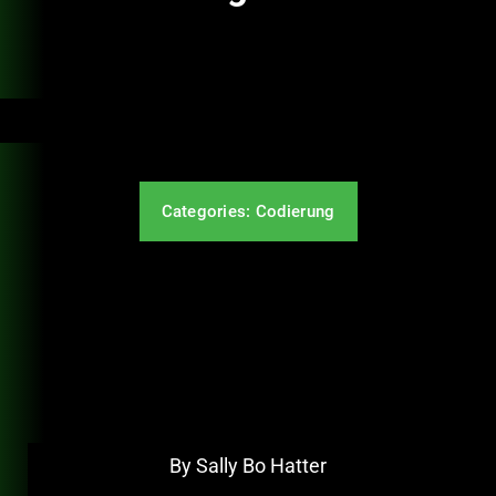
Schulungen
Karriere
Kontakt
Categories:
Codierung
Share
By Sally Bo Hatter
By Sally Bo Hatter