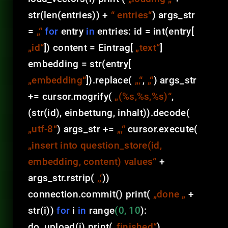
str(len(entries)) +
“ entries“
) args_str
=
„“
for
entry
in
entries: id = int(entry[
„id“
]) content = Eintrag[
„text“
]
embedding = str(entry[
„embedding“
]).replace(
„‚“
,
„“
) args_str
+= cursor.mogrify(
„(%s,%s,%s)“
,
(str(id), einbettung, inhalt)).decode(
„utf-8“
) args_str +=
„,“
cursor.execute(
„insert into question_store(id,
embedding, content) values“
+
args_str.rstrip(
‚,‘
))
connection.commit() print(
„done „
+
str(i))
for
i
in
range
(0, 10
):
do_upload(i) print(
„finished“
)