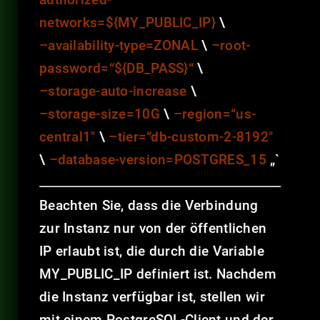
networks=${MY_PUBLIC_IP}
\
–availability-type=ZONAL
\
–root-
password=“${DB_PASS}“
\
–storage-auto-increase
\
–storage-size=10G
\
–region=“us-
central1″
\
–tier=“db-custom-2-8192″
\
–database-version=POSTGRES_15
„`
Beachten Sie, dass die Verbindung
zur Instanz nur von der öffentlichen
IP erlaubt ist, die durch die Variable
MY_PUBLIC_IP definiert ist. Nachdem
die Instanz verfügbar ist, stellen wir
mit einem PostgreSQL-Client und der