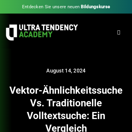
Zum
Entdecken Sie unsere neuen
Bildungskurse
Inhalt
springen
Toggl
Navig
Start
August 14, 2024
Partner
Vektor-Ähnlichkeitssuche
Blog
Vs. Traditionelle
Volltextsuche: Ein
UTA Experience Programs
Vergleich