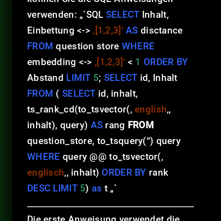
verwenden: „`SQL
SELECT
Inhalt,
Einbettung <->
‚[1,2,3]‘
AS
disctance
FROM
question store
WHERE
embedding <->
‚[1,2,3]‘
<
1
ORDER BY
Abstand
LIMIT
5
;
SELECT
id, Inhalt
FROM
(
SELECT
id, inhalt,
ts_rank_cd(to_tsvector(‚
english
‚,
inhalt), query)
AS
rang
FROM
question_store, to_tsquery(“) query
WHERE
query @@ to_tsvector(‚
englisch
‚, inhalt)
ORDER
BY
rank
DESC
LIMIT
5
)
as
t „`
Die erste Anweisung verwendet die