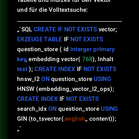
und für die Volltextsuche:
„`SQL
CREATE
IF NOT EXISTS
vector;
ERZEUGE TABLE
IF
NOT EXISTS
question_store ( id
interger primary
key
, embedding vector(
768
), Inhalt
text
);
CREATE INDEX
IF
NOT EXISTS
hnsw_l2
ON
question_store
USING
HNSW (embedding_vector_l2_ops);
CREATE INDEX
IF
NOT EXISTS
search_idx
ON
question_store
USING
GIN (to_tsvector(
‚english
‚, content));
„`