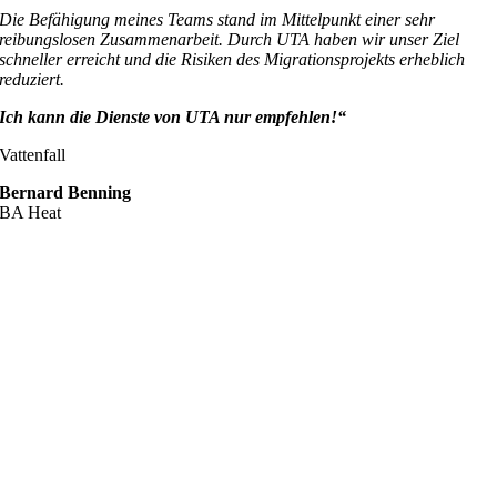
Die Befähigung meines Teams stand im Mittelpunkt einer sehr
reibungslosen Zusammenarbeit. Durch UTA haben wir unser Ziel
schneller erreicht und die Risiken des Migrationsprojekts erheblich
reduziert.
Ich kann die Dienste von UTA nur empfehlen!“
Vattenfall
Bernard Benning
BA Heat
„Ich habe kürzlich an dem von Ultra Tendency veranstalteten Online-
Kafka-Schulungstag von Vattenfall IT teilgenommen
und es war eine
bereichernde Erfahrung.
Der Trainer, Ahmed, hat die Theorie hinter Kafka fantastisch erklärt,
und der Schwerpunkt auf der praktischen Anwendung war großartig.
Die praktischen Programmierübungen waren besonders hilfreich, und
ich habe noch nie ein Training mit so vielen interaktiven Beispielen
erlebt!
Insgesamt kann ich diese Schulung jedem empfehlen, der seine
Kafka-Kenntnisse interaktiv verbessern und wertvolle Fähigkeiten
erwerben möchte.“