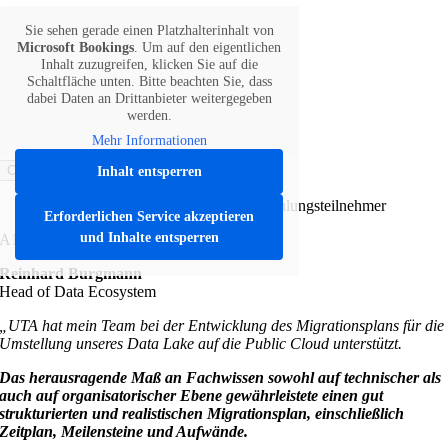
Sie sehen gerade einen Platzhalterinhalt von
Microsoft Bookings
. Um auf den eigentlichen
Inhalt zuzugreifen, klicken Sie auf die
Schaltfläche unten. Bitte beachten Sie, dass
dabei Daten an Drittanbieter weitergegeben
werden.
Mehr Informationen
Close
Inhalt entsperren
Das sagen unsere zufriedenen Schulungsteilnehmer
Erforderlichen Service akzeptieren
und Inhalte entsperren
A1 Telekom Austria AG
Reinhard Burgmann
Head of Data Ecosystem
„UTA hat mein Team bei der Entwicklung des Migrationsplans für die
Umstellung unseres Data Lake auf die Public Cloud unterstützt.
Das herausragende Maß an Fachwissen sowohl auf technischer als
auch auf organisatorischer Ebene gewährleistete einen gut
strukturierten und realistischen Migrationsplan, einschließlich
Zeitplan, Meilensteine und Aufwände.