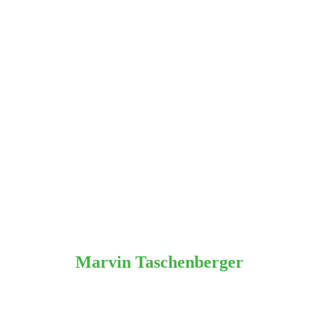
Marvin Taschenberger
Professional Software Architect, Ultra Tendency