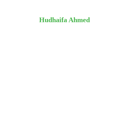
Hudhaifa Ahmed
Senior Lead Big Data Developer & Berlin Territory Manager,
Ultra Tendency