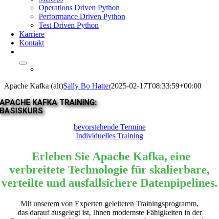
Operations Driven Python
Performance Driven Python
Test Driven Python
Karriere
Kontakt
Apache Kafka (alt)
Sally Bo Hatter
2025-02-17T08:33:59+00:00
APACHE KAFKA TRAINING:
BASISKURS
bevorstehende Termine
Individuelles Training
Erleben Sie Apache Kafka, eine
verbreitete Technologie für skalierbare,
verteilte und ausfallsichere Datenpipelines.
Mit unserem von Experten geleiteten Trainingsprogramm,
das darauf ausgelegt ist, Ihnen modernste Fähigkeiten in der