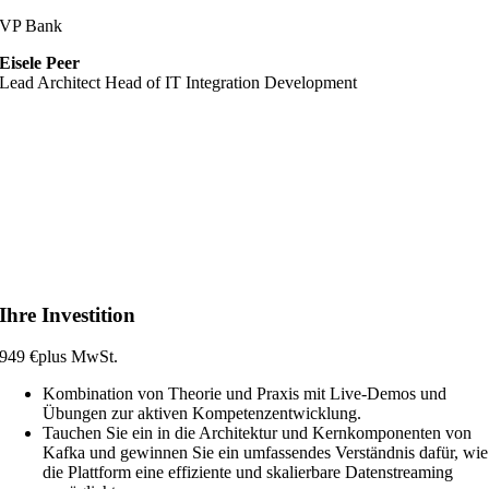
VP Bank
Eisele Peer
Lead Architect Head of IT Integration Development
„Das MLOps-Training hat unsere Erwartungen übertroffen!
Es bot eine perfekte Mischung aus Überblick, praxisnahen
Codingbeispielen und realen Anwendungsfällen. Der Trainer
beantwortete alle Fragen kompetent und passte die Inhalte an unsere
Unternehmensinfrastruktur an.
Dieses Training hat uns nicht nur Wissen vermittelt, sondern auch
praktische Fähigkeiten, die wir sofort anwenden können.“
Ihre Investition
949 €
plus MwSt.
Kombination von Theorie und Praxis mit Live-Demos und
Übungen zur aktiven Kompetenzentwicklung.
Tauchen Sie ein in die Architektur und Kernkomponenten von
Kafka und gewinnen Sie ein umfassendes Verständnis dafür, wie
die Plattform eine effiziente und skalierbare Datenstreaming